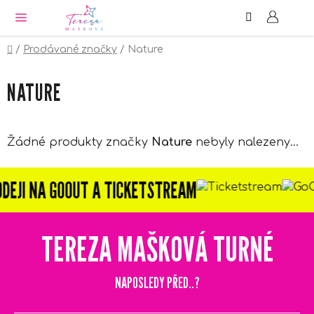
Hledat
NÁ
Přejít
KO
na
obsah
Domů
/
Prodávané značky
/
Nature
NATURE
Žádné produkty značky
Nature
nebyly nalezeny...
JI NA GOOUT A TICKETSTREAM
TEREZA MAŠKOVÁ TURNÉ
NAPOSLEDY PŘED..?