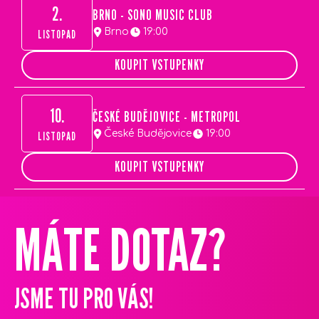
2.
BRNO - SONO MUSIC CLUB
Brno
19:00
LISTOPAD
KOUPIT VSTUPENKY
10.
ČESKÉ BUDĚJOVICE - METROPOL
České Budějovice
19:00
LISTOPAD
KOUPIT VSTUPENKY
Z
Á
MÁTE DOTAZ?
P
A
T
JSME TU PRO VÁS!
Í