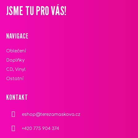
T
JSME TU PRO VÁS!
Í
NAVIGACE
Oblečení
Doplňky
CD, Vinyl
Ostatní
KONTAKT
eshop
@
terezamaskova.cz
+420 775 904 374