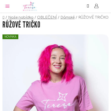
Hledat
NÁ
Přejít
KO
na
obsah
Domů
/
Naše nabídka
/
OBLEČENÍ
/
Dámské
/
RŮŽOVÉ TRIČKO
RŮŽOVÉ TRIČKO
NOVINKA