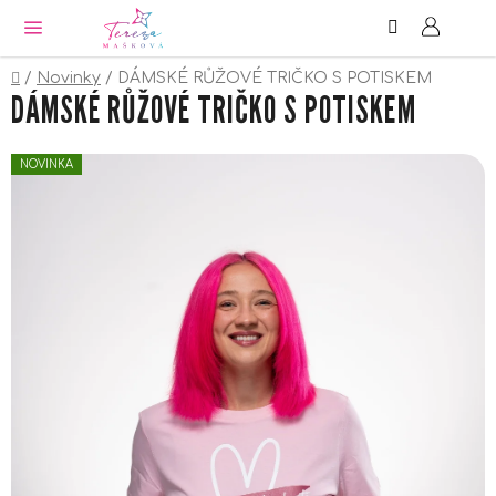
Hledat
NÁ
Přejít
KO
na
obsah
Domů
/
Novinky
/
DÁMSKÉ RŮŽOVÉ TRIČKO S POTISKEM
DÁMSKÉ RŮŽOVÉ TRIČKO S POTISKEM
NOVINKA