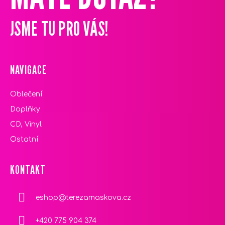
A
T
JSME TU PRO VÁS!
Í
NAVIGACE
Oblečení
Doplňky
CD, Vinyl
Ostatní
KONTAKT
eshop
@
terezamaskova.cz
+420 775 904 374