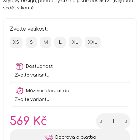
Stylový design, pohodlný střih a jasné poselství: (Ne)budu
sedět v koutě.
Zvolte velikost:
XS
S
M
L
XL
XXL
Dostupnost
Zvolte variantu
Můžeme doručit do
Zvolte variantu
569 Kč
Měrná cena:
Doprava a platba