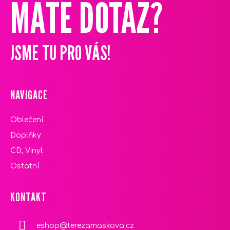
MÁTE DOTAZ?
P
A
T
JSME TU PRO VÁS!
Í
NAVIGACE
Oblečení
Doplňky
CD, Vinyl
Ostatní
KONTAKT
eshop
@
terezamaskova.cz