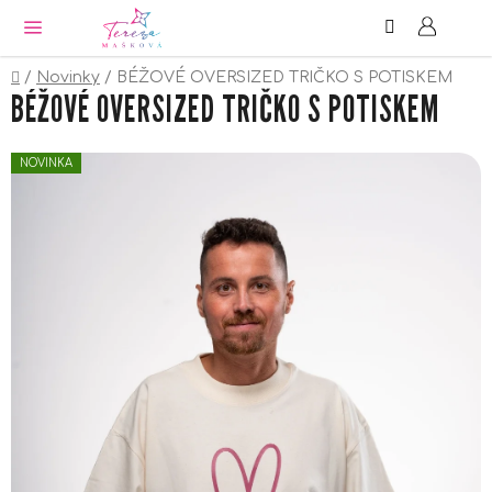
Hledat
NÁ
Přejít
KO
na
obsah
Domů
/
Novinky
/
BÉŽOVÉ OVERSIZED TRIČKO S POTISKEM
BÉŽOVÉ OVERSIZED TRIČKO S POTISKEM
NOVINKA