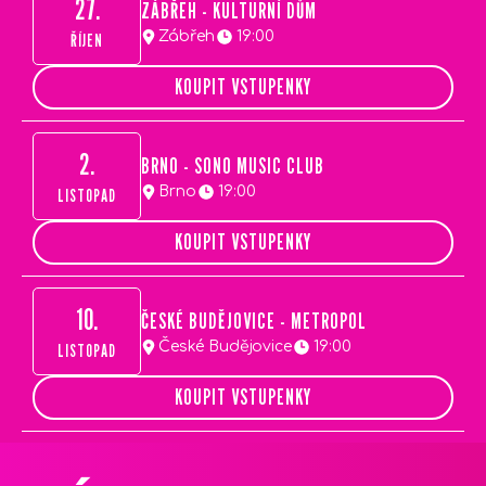
27.
ZÁBŘEH - KULTURNÍ DŮM
Zábřeh
19:00
ŘÍJEN
KOUPIT VSTUPENKY
2.
BRNO - SONO MUSIC CLUB
Brno
19:00
LISTOPAD
KOUPIT VSTUPENKY
10.
ČESKÉ BUDĚJOVICE - METROPOL
České Budějovice
19:00
LISTOPAD
KOUPIT VSTUPENKY
Z
Á