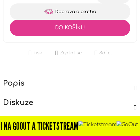
Měrná cena:
Doprava a platba
DO KOŠÍKU
Tisk
Zeptat se
Sdílet
Popis
Diskuze
 GOOUT A TICKETSTREAM